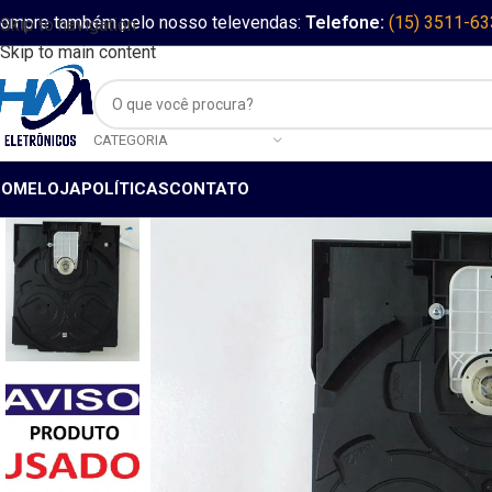
ompre também pelo nosso televendas:
Telefone:
(15) 3511-6
Skip to navigation
Skip to main content
CATEGORIA
HOME
LOJA
POLÍTICAS
CONTATO