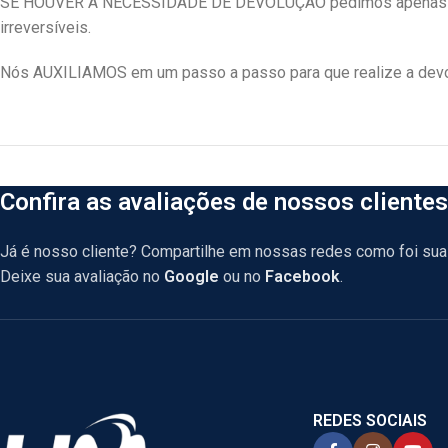
SE HOUVER A NECESSIDADE DE DEVOLUÇÃO pedimos apenas que
irreversíveis.
Nós AUXILIAMOS em um passo a passo para que realize a devol
Confira as avaliações de nossos clientes
Já é nosso cliente? Compartilhe em nossas redes como foi sua 
Deixe sua avaliação no
Google
ou no
Facebook
.
REDES SOCIAIS