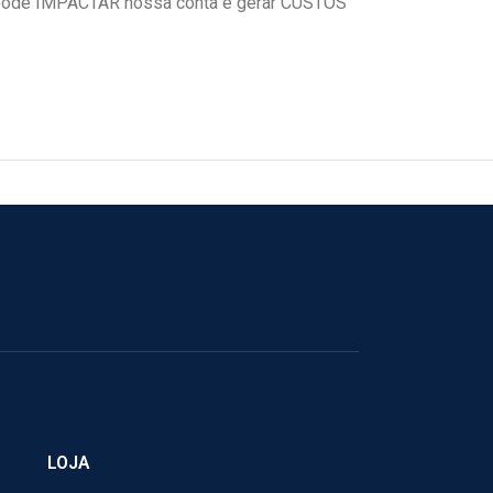
ode IMPACTAR nossa conta e gerar CUSTOS
LOJA