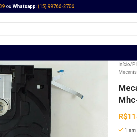
339
ou
Whatsapp:
(15) 99766-2706
Início
Pl
Mecanis
Meca
Mhc
R$
11
1 em