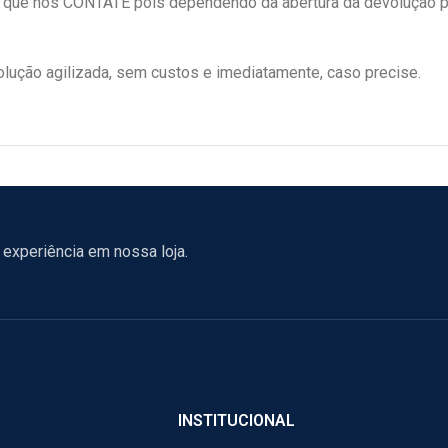
 nos CONTATE pois dependendo da abertura da devolução p
ução agilizada, sem custos e imediatamente, caso precise.
experiência em nossa loja.
INSTITUCIONAL