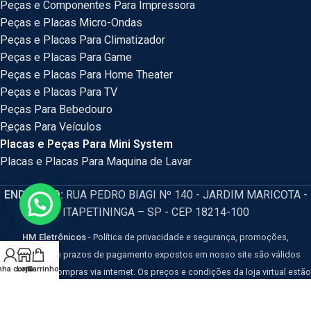
Peças e Componentes Para Impressora
Peças e Placas Micro-Ondas
Peças e Placas Para Climatizador
Peças e Placas Para Game
Peças e Placas Para Home Theater
Peças e Placas Para TV
Peças Para Bebedouro
Peças Para Veículos
Placas e Peças Para Mini System
Placas e Placas Para Maquina de Lavar
ENDEREÇO:
RUA PEDRO BIAGI Nº 140 - JARDIM MARICOTA -
ITAPETININGA – SP - CEP 18214-100
HM Eletrônicos
- Política de privacidade e segurança, promoções,
descontos e prazos de pagamento expostos em nosso site são válidos
nha conta
Loja
Carrinho
apenas para compras via internet. Os preços e condições da loja virtual estão
sujeitos a alterações, em caso de divergência de preços no site, o valor
válido é o do Carrinho de Compras. Resguardamos o direito de correção para