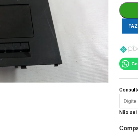
FAZ
Co
Consulte
Não sei