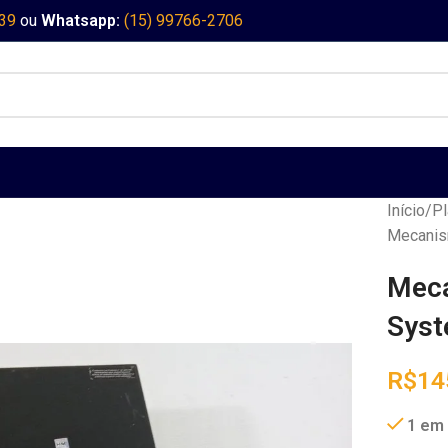
339
ou
Whatsapp:
(15) 99766-2706
Início
Pl
Mecanis
Meca
Syst
R$
14
1 em