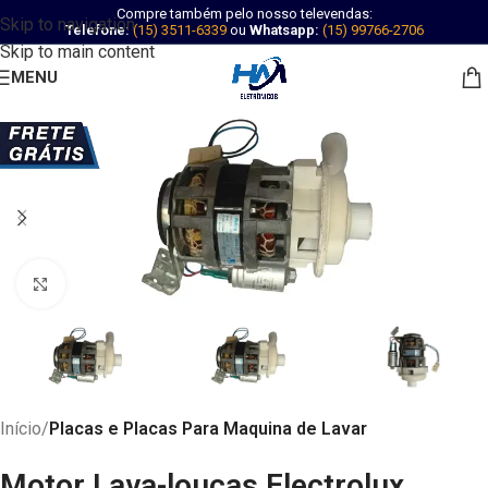
Compre também pelo nosso televendas:
Skip to navigation
Telefone:
(15) 3511-6339
ou
Whatsapp:
(15) 99766-2706
Skip to main content
MENU
Abrir imagem
Início
Placas e Placas Para Maquina de Lavar
Motor Lava-louças Electrolux