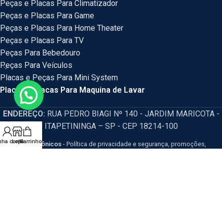
Peças e Placas Para Climatizador
Peças e Placas Para Game
Peças e Placas Para Home Theater
Peças e Placas Para TV
Peças Para Bebedouro
Peças Para Veículos
Placas e Peças Para Mini System
Placas e Placas Para Maquina de Lavar
ENDEREÇO:
RUA PEDRO BIAGI Nº 140 - JARDIM MARICOTA -
ITAPETININGA – SP - CEP 18214-100
nha conta
Loja
Carrinho
HM Eletrônicos
- Política de privacidade e segurança, promoções,
descontos e prazos de pagamento expostos em nosso site são válidos
apenas para compras via internet. Os preços e condições da loja virtual estão
sujeitos a alterações, em caso de divergência de preços no site, o valor
válido é o do Carrinho de Compras. Resguardamos o direito de correção para
eventuais erros de preços e promoções.
CNPJ: 54.115.351/0001-77