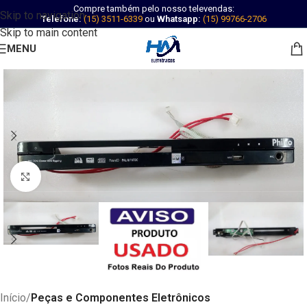
Compre também pelo nosso televendas:
Skip to navigation
Telefone:
(15) 3511-6339
ou
Whatsapp:
(15) 99766-2706
Skip to main content
MENU
Abrir imagem
Início
Peças e Componentes Eletrônicos