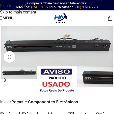
Compre também pelo nosso televendas:
Skip to navigation
Telefone:
(15) 3511-6339
ou
Whatsapp:
(15) 99766-2706
Skip to main content
MENU
Abrir imagem
Início
Peças e Componentes Eletrônicos