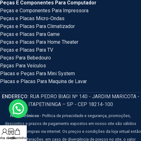
Peças E Componentes Para Computador
Peças e Componentes Para Impressora
Peças e Placas Micro-Ondas
Peças e Placas Para Climatizador
Peças e Placas Para Game
Peças e Placas Para Home Theater
Peças e Placas Para TV
Peças Para Bebedouro
Peças Para Veículos
Placas e Peças Para Mini System
Placas e Placas Para Maquina de Lavar
ENDEREÇO:
RUA PEDRO BIAGI Nº 140 - JARDIM MARICOTA -
ITAPETININGA – SP - CEP 18214-100
HM Eletrônicos
- Política de privacidade e segurança, promoções,
descontos e prazos de pagamento expostos em nosso site são válidos
apenas para compras via internet. Os preços e condições da loja virtual estão
nha conta
Loja
Carrinho
sujeitos a alterações, em caso de divergência de preços no site, o valor