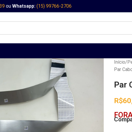
339
ou
Whatsapp:
(15) 99766-2706
Início
Pe
Par Cabo
Par 
R$
60
FORA