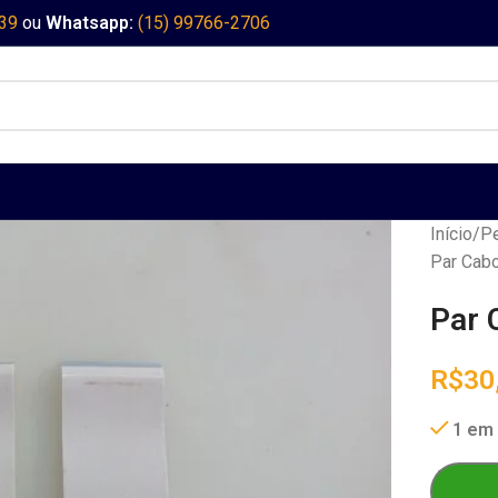
339
ou
Whatsapp:
(15) 99766-2706
Início
Pe
Par Cabo
Par 
R$
30
1 em