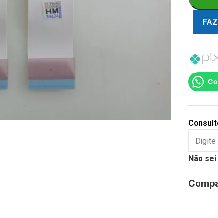
FAZ
Co
Consulte
Não sei