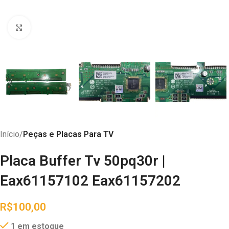
Abrir imagem
Início
Peças e Placas Para TV
Placa Buffer Tv 50pq30r |
Eax61157102 Eax61157202
R$
100,00
1 em estoque