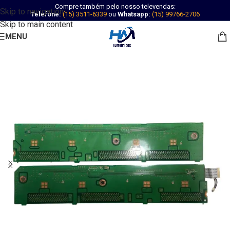
Compre também pelo nosso televendas:
Skip to navigation
Telefone:
(15) 3511-6339
ou
Whatsapp:
(15) 99766-2706
Skip to main content
MENU