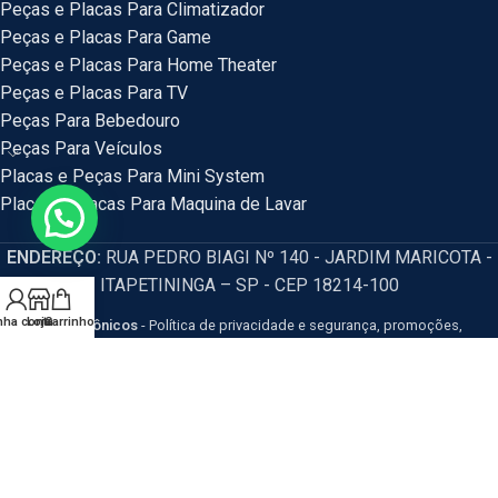
Peças e Placas Para Climatizador
Peças e Placas Para Game
Peças e Placas Para Home Theater
Peças e Placas Para TV
Peças Para Bebedouro
Peças Para Veículos
Placas e Peças Para Mini System
Placas e Placas Para Maquina de Lavar
ENDEREÇO:
RUA PEDRO BIAGI Nº 140 - JARDIM MARICOTA -
ITAPETININGA – SP - CEP 18214-100
nha conta
Loja
Carrinho
HM Eletrônicos
- Política de privacidade e segurança, promoções,
descontos e prazos de pagamento expostos em nosso site são válidos
apenas para compras via internet. Os preços e condições da loja virtual estão
sujeitos a alterações, em caso de divergência de preços no site, o valor
válido é o do Carrinho de Compras. Resguardamos o direito de correção para
eventuais erros de preços e promoções.
CNPJ: 54.115.351/0001-77