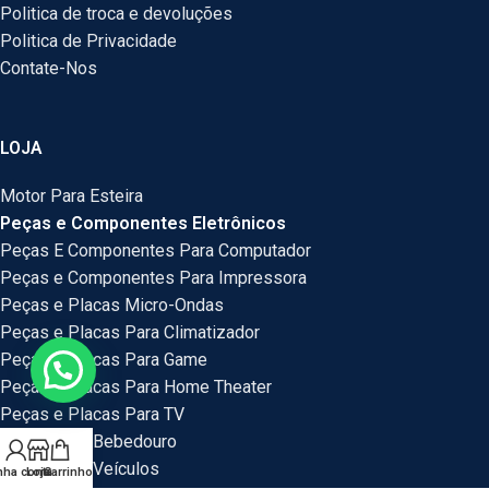
Politica de troca e devoluções
Politica de Privacidade
Contate-Nos
LOJA
Motor Para Esteira
Peças e Componentes Eletrônicos
Peças E Componentes Para Computador
Peças e Componentes Para Impressora
Peças e Placas Micro-Ondas
Peças e Placas Para Climatizador
Peças e Placas Para Game
Peças e Placas Para Home Theater
Peças e Placas Para TV
Peças Para Bebedouro
Peças Para Veículos
nha conta
Loja
Carrinho