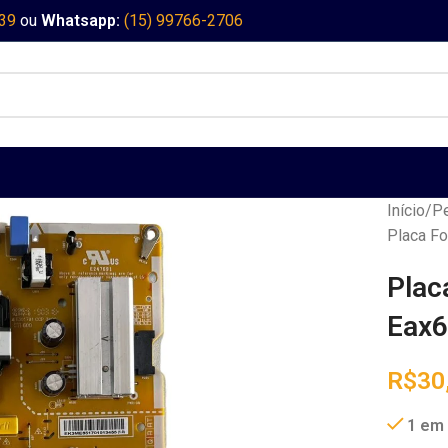
339
ou
Whatsapp:
(15) 99766-2706
Início
Pe
Placa F
Plac
Eax
R$
30
1 em