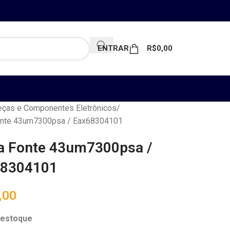
ENTRAR
R$
0,00
ças e Componentes Eletrônicos
onte 43um7300psa / Eax68304101
a Fonte 43um7300psa /
68304101
,00
 estoque