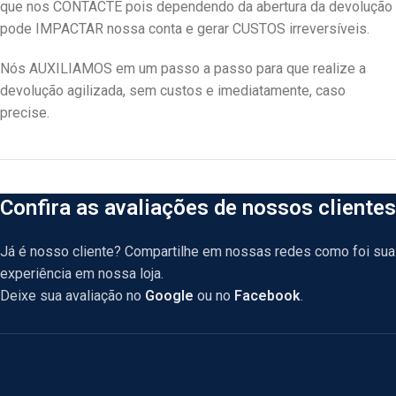
que nos CONTACTE pois dependendo da abertura da devolução
pode IMPACTAR nossa conta e gerar CUSTOS irreversíveis.
Nós AUXILIAMOS em um passo a passo para que realize a
devolução agilizada, sem custos e imediatamente, caso
precise.
Confira as avaliações de nossos clientes
Já é nosso cliente? Compartilhe em nossas redes como foi sua
experiência em nossa loja.
Deixe sua avaliação no
Google
ou no
Facebook
.