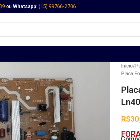
339
ou
Whatsapp:
(15) 99766-2706
Início
Pe
Placa F
Plac
Ln40
R$
30
FORA