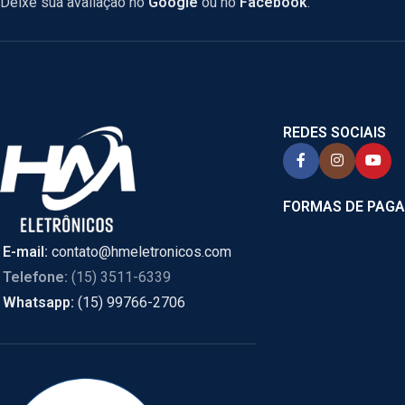
Deixe sua avaliação no
Google
ou no
Facebook
.
REDES SOCIAIS
FORMAS DE PAG
E-mail:
contato@hmeletronicos.com
Telefone:
(15) 3511-6339
Whatsapp:
(15) 99766-2706