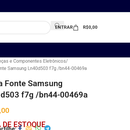
ENTRAR
R$
0,00
ças e Componentes Eletrônicos
onte Samsung Ln40d503 f7g /bn44-00469a
a Fonte Samsung
d503 f7g /bn44-00469a
,00
 DE ESTOQUE