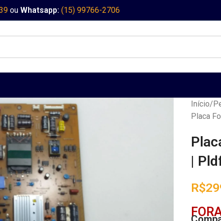
339
ou
Whatsapp:
(15) 99766-2706
Início
Pe
Placa Fo
Plac
| Pl
R$
29
FORA