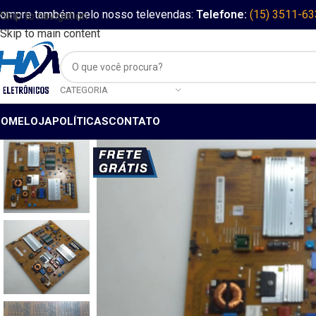
ompre também pelo nosso televendas:
Telefone:
(15) 3511-6
Skip to navigation
Skip to main content
CATEGORIA
HOME
LOJA
POLÍTICAS
CONTATO