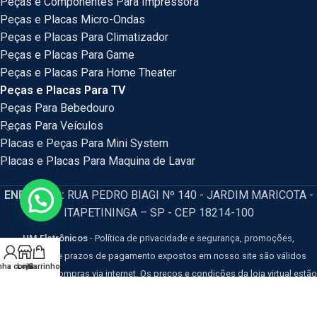
Peças e Componentes Para Impressora
Peças e Placas Micro-Ondas
Peças e Placas Para Climatizador
Peças e Placas Para Game
Peças e Placas Para Home Theater
Peças e Placas Para TV
Peças Para Bebedouro
Peças Para Veículos
Placas e Peças Para Mini System
Placas e Placas Para Maquina de Lavar
ENDEREÇO:
RUA PEDRO BIAGI Nº 140 - JARDIM MARICOTA -
ITAPETININGA – SP - CEP 18214-100
HM Eletrônicos
- Política de privacidade e segurança, promoções,
descontos e prazos de pagamento expostos em nosso site são válidos
nha conta
Loja
Carrinho
apenas para compras via internet. Os preços e condições da loja virtual estão
sujeitos a alterações, em caso de divergência de preços no site, o valor
válido é o do Carrinho de Compras. Resguardamos o direito de correção para