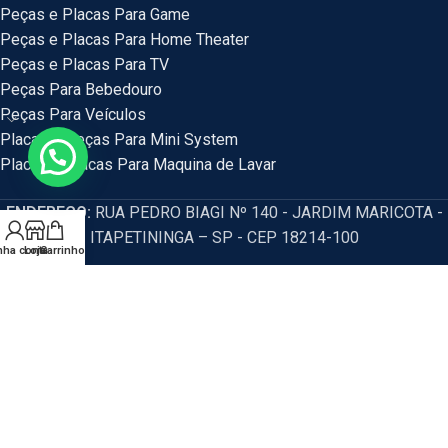
Peças e Placas Para Game
Peças e Placas Para Home Theater
Peças e Placas Para TV
Peças Para Bebedouro
Peças Para Veículos
Placas e Peças Para Mini System
Placas e Placas Para Maquina de Lavar
ENDEREÇO:
RUA PEDRO BIAGI Nº 140 - JARDIM MARICOTA -
ITAPETININGA – SP - CEP 18214-100
nha conta
Loja
Carrinho
HM Eletrônicos
- Política de privacidade e segurança, promoções,
descontos e prazos de pagamento expostos em nosso site são válidos
apenas para compras via internet. Os preços e condições da loja virtual estão
sujeitos a alterações, em caso de divergência de preços no site, o valor
válido é o do Carrinho de Compras. Resguardamos o direito de correção para
eventuais erros de preços e promoções.
CNPJ: 54.115.351/0001-77