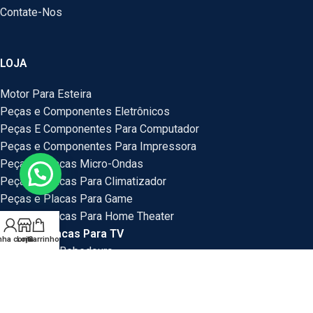
Contate-Nos
LOJA
Motor Para Esteira
Peças e Componentes Eletrônicos
Peças E Componentes Para Computador
Peças e Componentes Para Impressora
Peças e Placas Micro-Ondas
Peças e Placas Para Climatizador
Peças e Placas Para Game
Peças e Placas Para Home Theater
Peças e Placas Para TV
nha conta
Loja
Carrinho
Peças Para Bebedouro
Peças Para Veículos
Placas e Peças Para Mini System
Placas e Placas Para Maquina de Lavar