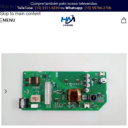
Compre também pelo nosso televendas:
Skip to navigation
Telefone:
(15) 3511-6339
ou
Whatsapp:
(15) 99766-2706
Skip to main content
MENU