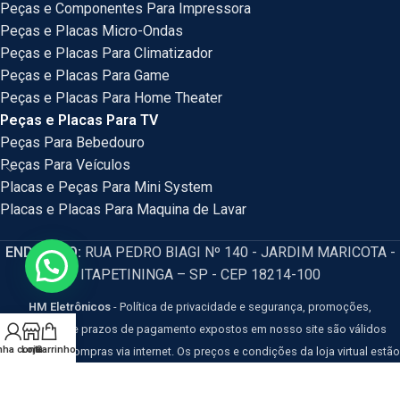
Peças e Componentes Para Impressora
Peças e Placas Micro-Ondas
Peças e Placas Para Climatizador
Peças e Placas Para Game
Peças e Placas Para Home Theater
Peças e Placas Para TV
Peças Para Bebedouro
Peças Para Veículos
Placas e Peças Para Mini System
Placas e Placas Para Maquina de Lavar
ENDEREÇO:
RUA PEDRO BIAGI Nº 140 - JARDIM MARICOTA -
ITAPETININGA – SP - CEP 18214-100
HM Eletrônicos
- Política de privacidade e segurança, promoções,
descontos e prazos de pagamento expostos em nosso site são válidos
nha conta
Loja
Carrinho
apenas para compras via internet. Os preços e condições da loja virtual estão
sujeitos a alterações, em caso de divergência de preços no site, o valor
válido é o do Carrinho de Compras. Resguardamos o direito de correção para