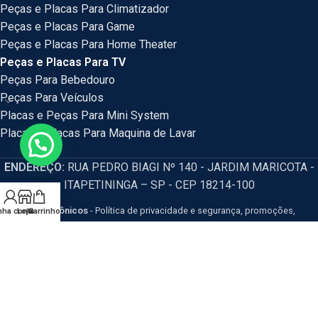
Peças e Placas Para Climatizador
Peças e Placas Para Game
Peças e Placas Para Home Theater
Peças e Placas Para TV
Peças Para Bebedouro
Peças Para Veículos
Placas e Peças Para Mini System
Placas e Placas Para Maquina de Lavar
ENDEREÇO:
RUA PEDRO BIAGI Nº 140 - JARDIM MARICOTA -
ITAPETININGA – SP - CEP 18214-100
HM Eletrônicos
- Política de privacidade e segurança, promoções,
nha conta
Loja
Carrinho
descontos e prazos de pagamento expostos em nosso site são válidos
apenas para compras via internet. Os preços e condições da loja virtual estão
sujeitos a alterações, em caso de divergência de preços no site, o valor
válido é o do Carrinho de Compras. Resguardamos o direito de correção para
eventuais erros de preços e promoções.
CNPJ: 54.115.351/0001-77