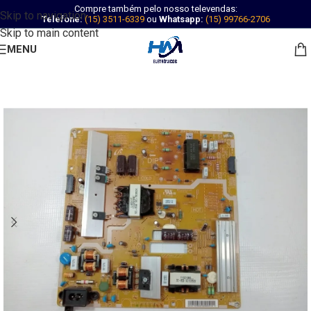
Compre também pelo nosso televendas:
Skip to navigation
Telefone:
(15) 3511-6339
ou
Whatsapp:
(15) 99766-2706
Skip to main content
MENU