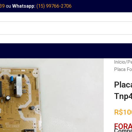
339
ou
Whatsapp:
(15) 99766-2706
Início
Pe
Placa Fo
Plac
Tnp
R$
10
FORA