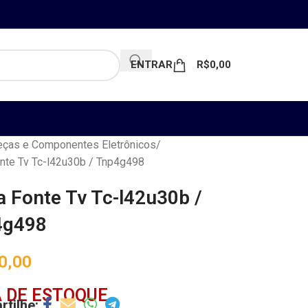
ENTRAR
R$
0,00
ças e Componentes Eletrônicos
nte Tv Tc-l42u30b / Tnp4g498
a Fonte Tv Tc-l42u30b /
4g498
0,00
 DE ESTOQUE