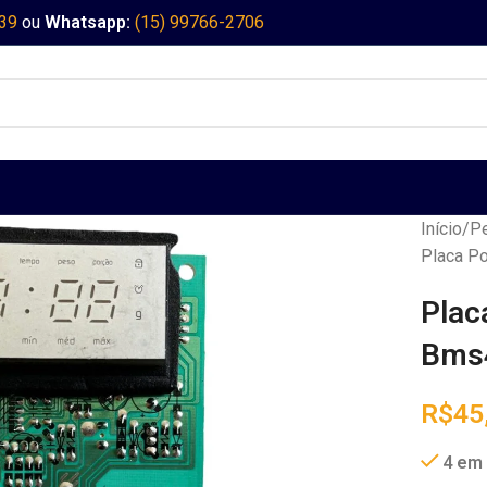
339
ou
Whatsapp:
(15) 99766-2706
Início
Pe
Placa P
Plac
Bms
R$
45
4 em