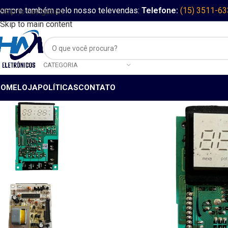
ompre também pelo nosso televendas:
Telefone:
(15) 3511-6
Skip to navigation
Skip to main content
CATEGORIA
HOME
LOJA
POLÍTICAS
CONTATO