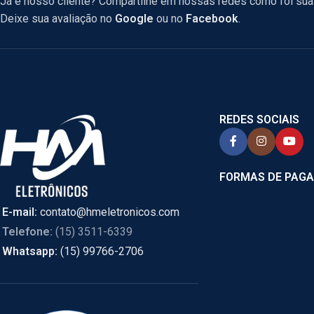
Já é nosso cliente? Compartilhe em nossas redes como foi sua 
Deixe sua avaliação no
Google
ou no
Facebook
.
REDES SOCIAIS
FORMAS DE PAG
E-mail:
contato@hmeletronicos.com
Telefone:
(15) 3511-6339
Whatsapp:
(15) 99766-2706