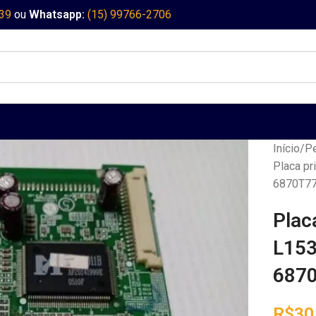
339
ou
Whatsapp:
(15) 99766-2706
Início
Pe
Placa pr
6870T7
Plac
L15
687
R$
30