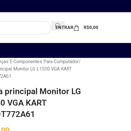
ENTRAR
R$
0,00
ças E Componentes Para Computador
incipal Monitor LG L1530 VGA KART
72A61
a principal Monitor LG
30 VGA KART
0T772A61
,00