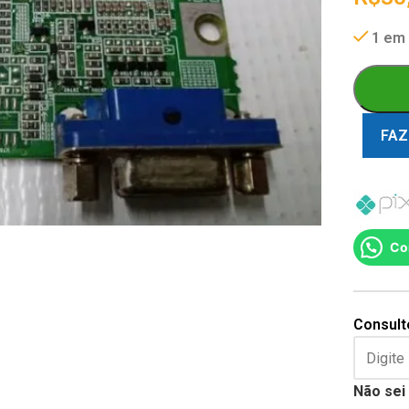
1 em
FAZ
Co
Consulte
Não sei