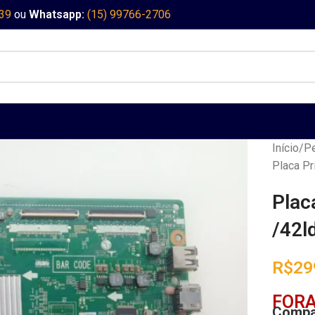
339
ou
Whatsapp:
(15) 99766-2706
Início
Pe
Placa Pr
Plac
/42l
R$
29
FORA