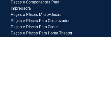
Peças e Componentes Para
Impressora
Peças e Placas Micro-Ondas
Peças e Placas Para Climatizador
Peças e Placas Para Game
Peças e Placas Para Home Theater
Peças e Placas Para TV
Peças Para Bebedouro
Peças Para Veículos
Placas e Peças Para Mini System
Placas e Placas Para Maquina de Lavar
18214-100
ras via internet. Os preços e condições da loja virtual
eção para eventuais erros de preços e promoções.