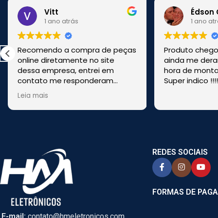
Vitt
Édson 
1 ano atrás
1 ano at
Recomendo a compra de peças
Produto chegou
online diretamente no site
ainda me dera
dessa empresa, entrei em
hora de montar
contato me responderam
Super indico !!!
rapido, me tiraram duvidas,
Leia mais
enviaram pela transportadora e
foi bem rapido. Comprei de
CASCAVEL, PR online e foi
enviado de SÃO PAULO.
REDES SOCIAIS
FORMAS DE PAG
E-mail:
contato@hmeletronicos.com