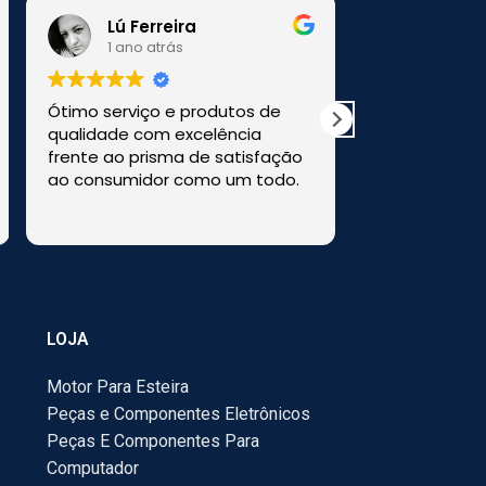
Lú Ferreira
1 ano atrás
1 ano a
Ótimo serviço e produtos de
Comprei uma
qualidade com excelência
a loja HM Ele
frente ao prisma de satisfação
perfeitamen
ao consumidor como um todo.
Recomendo e
LOJA
Motor Para Esteira
Peças e Componentes Eletrônicos
Peças E Componentes Para
Computador