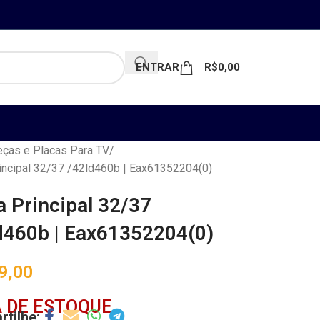
ENTRAR
R$
0,00
ças e Placas Para TV
incipal 32/37 /42ld460b | Eax61352204(0)
a Principal 32/37
d460b | Eax61352204(0)
9,00
 DE ESTOQUE