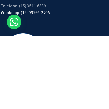
Telefone:
(15) 3511-6339
Whatsapp:
(15) 99766-2706
ENDEREÇO:
RUA PEDRO BIA
HM Eletrônicos
- Política de privacidade e segurança, promoções, descontos
estão sujeitos a alterações, em caso de divergência de preços no sit