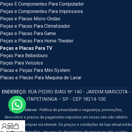
Peças E Componentes Para Computador
Peças e Componentes Para Impressora
Peças e Placas Micro-Ondas
Peças e Placas Para Climatizador
Peças e Placas Para Game
Peças e Placas Para Home Theater
Peças e Placas Para TV
Peças Para Bebedouro
Peças Para Veículos
Placas e Peças Para Mini System
Placas e Placas Para Maquina de Lavar
ENDEREÇO:
RUA PEDRO BIAGI Nº 140 - JARDIM MARICOTA -
ITAPETININGA – SP - CEP 18214-100
HM Eletrônicos
- Política de privacidade e segurança, promoções,
descontos e prazos de pagamento expostos em nosso site são válidos
apenas para compras via internet. Os preços e condições da loja virtual estão
sujeitos a alterações, em caso de divergência de preços no site, o valor