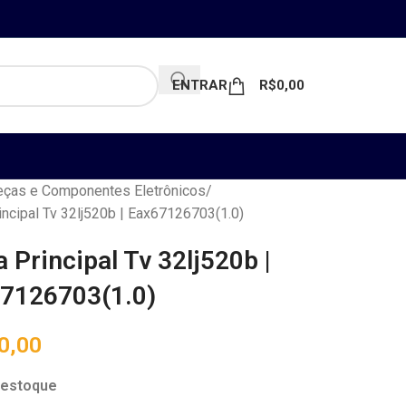
ENTRAR
R$
0,00
ças e Componentes Eletrônicos
incipal Tv 32lj520b | Eax67126703(1.0)
a Principal Tv 32lj520b |
7126703(1.0)
0,00
 estoque