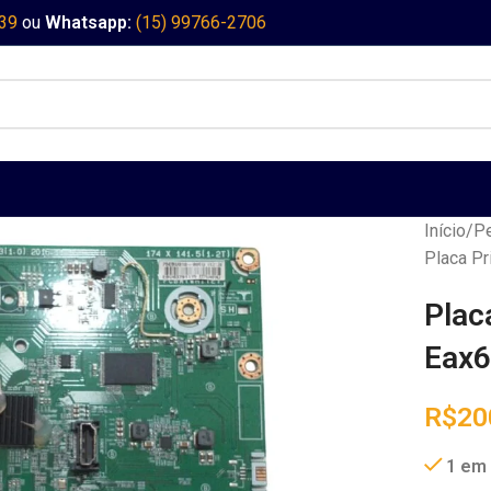
339
ou
Whatsapp:
(15) 99766-2706
Início
Pe
Placa Pr
Plac
Eax6
R$
20
1 em