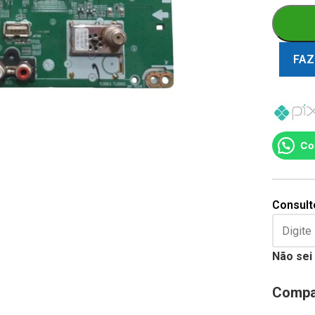
FAZ
Co
Consulte
Não sei