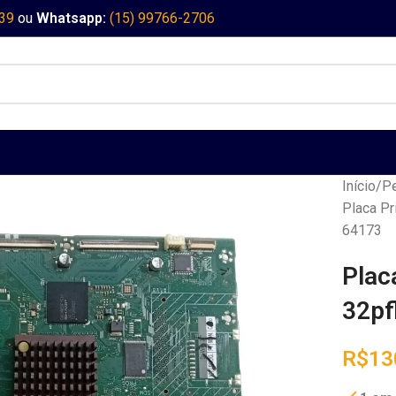
339
ou
Whatsapp:
(15) 99766-2706
Início
Pe
Placa Pr
64173
Plac
32pf
R$
13