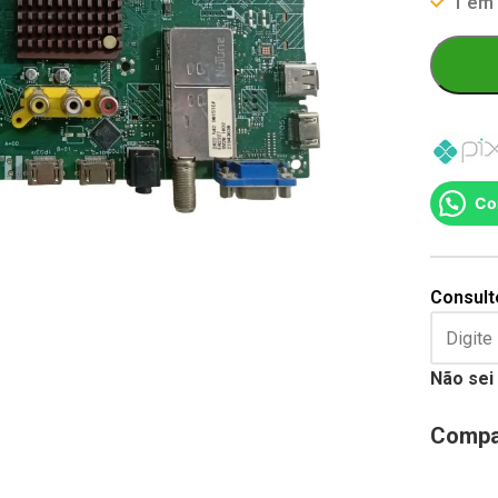
1 em
Co
Consulte
Não sei