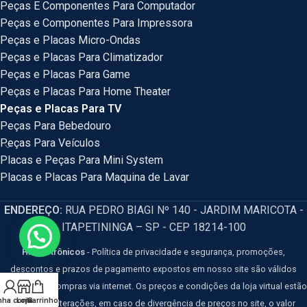
Peças E Componentes Para Computador
Peças e Componentes Para Impressora
Peças e Placas Micro-Ondas
Peças e Placas Para Climatizador
Peças e Placas Para Game
Peças e Placas Para Home Theater
Peças e Placas Para TV
Peças Para Bebedouro
Peças Para Veículos
Placas e Peças Para Mini System
Placas e Placas Para Maquina de Lavar
ENDEREÇO:
RUA PEDRO BIAGI Nº 140 - JARDIM MARICOTA -
ITAPETININGA – SP - CEP 18214-100
HM Eletrônicos
- Política de privacidade e segurança, promoções,
descontos e prazos de pagamento expostos em nosso site são válidos
apenas para compras via internet. Os preços e condições da loja virtual estão
nha conta
Loja
Carrinho
sujeitos a alterações, em caso de divergência de preços no site, o valor