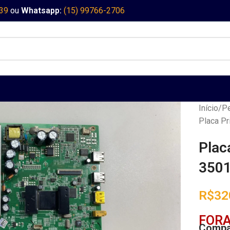
339
ou
Whatsapp:
(15) 99766-2706
Início
Pe
Placa Pr
Plac
350
R$
32
FORA