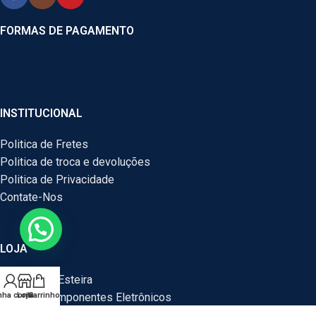
FORMAS DE PAGAMENTO
INSTITUCIONAL
Politica de Fretes
Politica de troca e devoluções
Politica de Privacidade
Contate-Nos
LOJA
Motor Para Esteira
Peças e Componentes Eletrônicos
nha conta
Loja
Carrinho
Peças E Componentes Para Computador