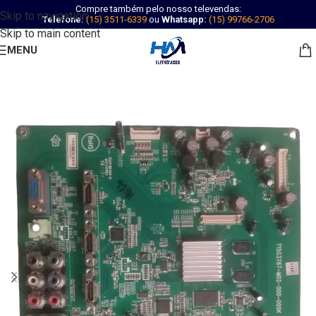
Compre também pelo nosso televendas:
Skip to navigation
Telefone:
(15) 3511-6339
ou
Whatsapp:
(15) 99766-2706
Skip to main content
MENU