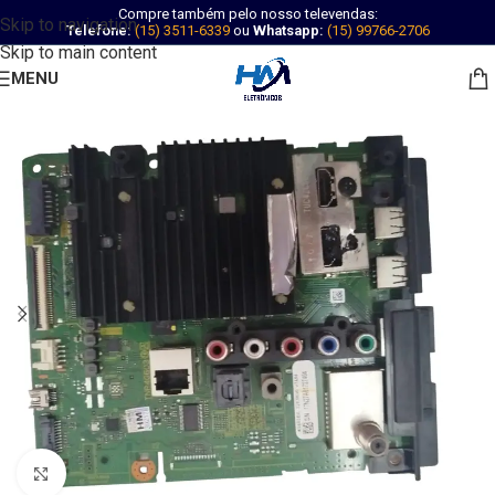
Compre também pelo nosso televendas:
Skip to navigation
Telefone:
(15) 3511-6339
ou
Whatsapp:
(15) 99766-2706
Skip to main content
MENU
Abrir imagem