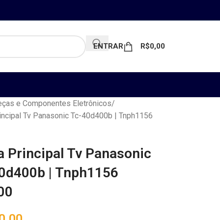
ENTRAR
R$
0,00
ças e Componentes Eletrônicos
incipal Tv Panasonic Tc-40d400b | Tnph1156
a Principal Tv Panasonic
0d400b | Tnph1156
00
0,00