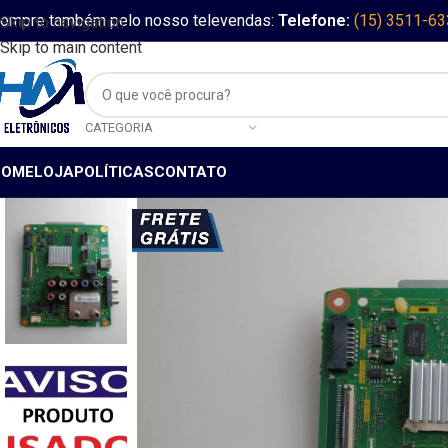
ompre também pelo nosso televendas:
Telefone:
(15) 3511-6
Skip to navigation
Skip to main content
CATEGORIA
HOME
LOJA
POLÍTICAS
CONTATO