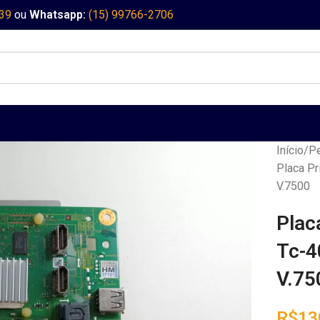
339
ou
Whatsapp:
(15) 99766-2706
Início
Pe
Placa Pr
V.7500
Plac
Tc-4
V.75
R$
13