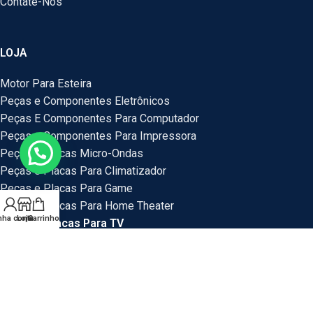
Contate-Nos
LOJA
Motor Para Esteira
Peças e Componentes Eletrônicos
Peças E Componentes Para Computador
Peças e Componentes Para Impressora
Peças e Placas Micro-Ondas
Peças e Placas Para Climatizador
Peças e Placas Para Game
Peças e Placas Para Home Theater
nha conta
Loja
Carrinho
Peças e Placas Para TV
Peças Para Bebedouro
Peças Para Veículos
Placas e Peças Para Mini System
Placas e Placas Para Maquina de Lavar