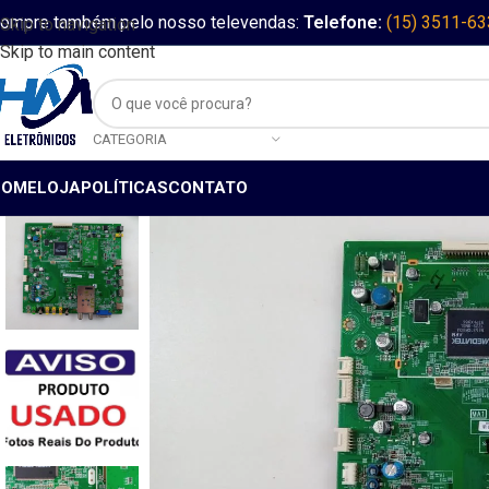
ompre também pelo nosso televendas:
Telefone:
(15) 3511-6
Skip to navigation
Skip to main content
CATEGORIA
HOME
LOJA
POLÍTICAS
CONTATO