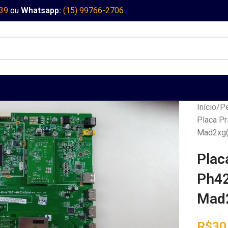
339
ou
Whatsapp:
(15) 99766-2706
Início
Pe
Placa Pr
Mad2xg(
Plac
Ph42
Mad2
R$
30