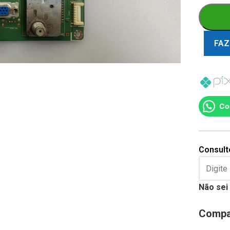
FAZ
Co
Consulte
Não sei