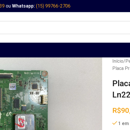
339
ou
Whatsapp:
(15) 99766-2706
Início
Pe
Placa P
Plac
Ln22
R$
90
1 em