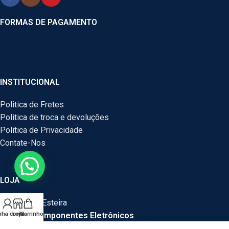
FORMAS DE PAGAMENTO
INSTITUCIONAL
Politica de Fretes
Politica de troca e devoluções
Politica de Privacidade
Contate-Nos
LOJA
Motor Para Esteira
Peças e Componentes Eletrônicos
nha conta
Loja
Carrinho
Peças E Componentes Para Computador