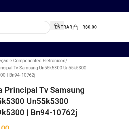
ENTRAR
R$
0,00
ças e Componentes Eletrônicos
rincipal Tv Samsung Un55k5300 Un55k5300
00 | Bn94-10762j
a Principal Tv Samsung
5k5300 Un55k5300
k5300 | Bn94-10762j
,00