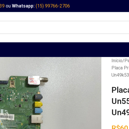
339
ou
Whatsapp:
(15) 99766-2706
Início
Pe
Placa P
Un49k53
Plac
Un5
Un49
R$
60