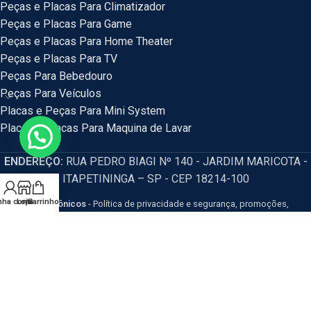
Peças e Placas Para Climatizador
Peças e Placas Para Game
Peças e Placas Para Home Theater
Peças e Placas Para TV
Peças Para Bebedouro
Peças Para Veículos
Placas e Peças Para Mini System
Placas e Placas Para Maquina de Lavar
ENDEREÇO:
RUA PEDRO BIAGI Nº 140 - JARDIM MARICOTA -
ITAPETININGA – SP - CEP 18214-100
nha conta
Loja
Carrinho
HM Eletrônicos
- Política de privacidade e segurança, promoções,
descontos e prazos de pagamento expostos em nosso site são válidos
apenas para compras via internet. Os preços e condições da loja virtual estão
sujeitos a alterações, em caso de divergência de preços no site, o valor
válido é o do Carrinho de Compras. Resguardamos o direito de correção para
eventuais erros de preços e promoções.
CNPJ: 54.115.351/0001-77