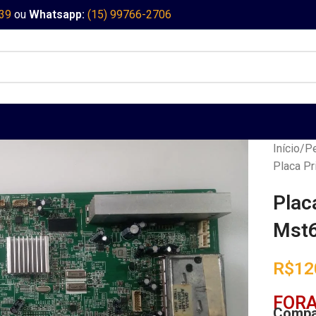
339
ou
Whatsapp:
(15) 99766-2706
Início
Pe
Placa Pr
Plac
Mst6
R$
12
FORA