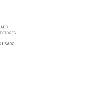
IADO
NECTORES
O USADO