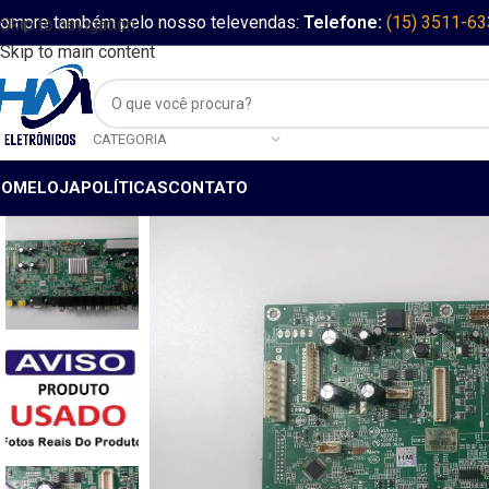
ompre também pelo nosso televendas:
Telefone:
(15) 3511-6
Skip to navigation
Skip to main content
CATEGORIA
HOME
LOJA
POLÍTICAS
CONTATO