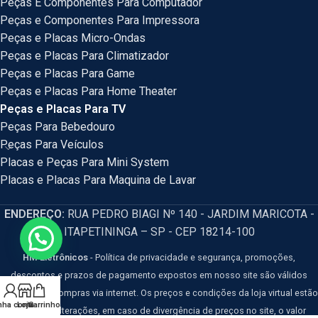
Peças E Componentes Para Computador
Peças e Componentes Para Impressora
Peças e Placas Micro-Ondas
Peças e Placas Para Climatizador
Peças e Placas Para Game
Peças e Placas Para Home Theater
Peças e Placas Para TV
Peças Para Bebedouro
Peças Para Veículos
Placas e Peças Para Mini System
Placas e Placas Para Maquina de Lavar
ENDEREÇO:
RUA PEDRO BIAGI Nº 140 - JARDIM MARICOTA -
ITAPETININGA – SP - CEP 18214-100
HM Eletrônicos
- Política de privacidade e segurança, promoções,
descontos e prazos de pagamento expostos em nosso site são válidos
apenas para compras via internet. Os preços e condições da loja virtual estão
nha conta
Loja
Carrinho
sujeitos a alterações, em caso de divergência de preços no site, o valor