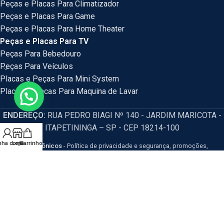
Peças e Placas Para Climatizador
Peças e Placas Para Game
Peças e Placas Para Home Theater
Peças e Placas Para TV
Peças Para Bebedouro
Peças Para Veículos
Placas e Peças Para Mini System
Placas e Placas Para Maquina de Lavar
ENDEREÇO:
RUA PEDRO BIAGI Nº 140 - JARDIM MARICOTA -
ITAPETININGA – SP - CEP 18214-100
nha conta
Loja
Carrinho
HM Eletrônicos
- Política de privacidade e segurança, promoções,
descontos e prazos de pagamento expostos em nosso site são válidos
apenas para compras via internet. Os preços e condições da loja virtual estão
sujeitos a alterações, em caso de divergência de preços no site, o valor
válido é o do Carrinho de Compras. Resguardamos o direito de correção para
eventuais erros de preços e promoções.
CNPJ: 54.115.351/0001-77