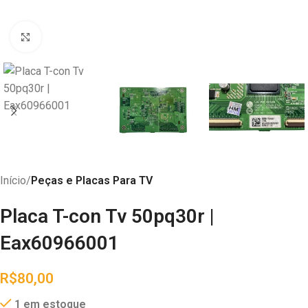
Abrir imagem
Início
Peças e Placas Para TV
Placa T-con Tv 50pq30r |
Eax60966001
R$
80,00
1 em estoque