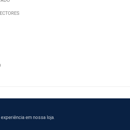
IADO
NECTORES
O
experiência em nossa loja.