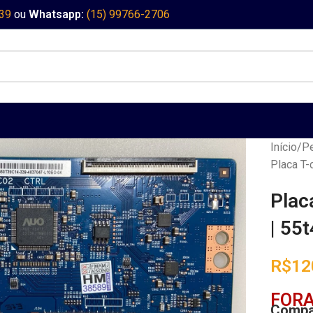
339
ou
Whatsapp:
(15) 99766-2706
Início
Pe
Placa T-
Plac
| 55
R$
12
FORA