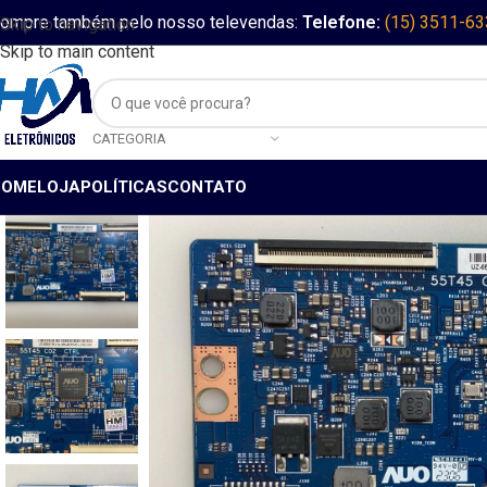
ompre também pelo nosso televendas:
Telefone:
(15) 3511-6
Skip to navigation
Skip to main content
CATEGORIA
HOME
LOJA
POLÍTICAS
CONTATO