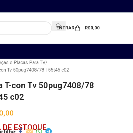
ENTRAR
R$
0,00
ças e Placas Para TV
con Tv 50pug7408/78 | 55t45 c02
a T-con Tv 50pug7408/78
t45 c02
0,00
 DE ESTOQUE