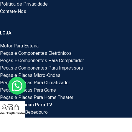
Politica de Privacidade
Contate-Nos
LOJA
Motor Para Esteira
Peças e Componentes Eletrônicos
Peças E Componentes Para Computador
Peças e Componentes Para Impressora
Peças e Placas Micro-Ondas
Peças e Placas Para Climatizador
Peças e Placas Para Game
Peças e Placas Para Home Theater
Peças e Placas Para TV
Peças Para Bebedouro
nha conta
Loja
Carrinho
Peças Para Veículos
Placas e Peças Para Mini System