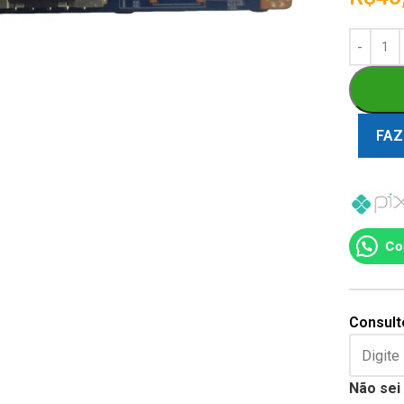
FAZ
Co
Consulte
Não sei