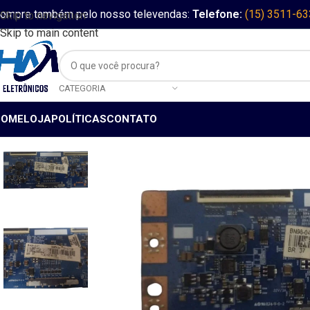
ompre também pelo nosso televendas:
Telefone:
(15) 3511-6
Skip to navigation
Skip to main content
CATEGORIA
HOME
LOJA
POLÍTICAS
CONTATO