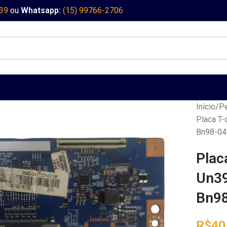
339
ou
Whatsapp:
(15) 99766-2706
Início
Pe
Placa T
Bn98-04
Plac
Un39
Bn9
R$
40