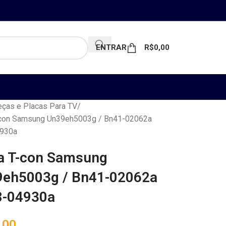
ENTRAR
R$
0,00
ças e Placas Para TV
-con Samsung Un39eh5003g / Bn41-02062a
930a
a T-con Samsung
eh5003g / Bn41-02062a
8-04930a
,00