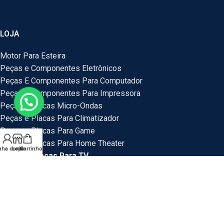
LOJA
Motor Para Esteira
Peças e Componentes Eletrônicos
Peças E Componentes Para Computador
Peças e Componentes Para Impressora
Peças e Placas Micro-Ondas
Peças e Placas Para Climatizador
Peças e Placas Para Game
Peças e Placas Para Home Theater
nha conta
Loja
Carrinho
Peças e Placas Para TV
Peças Para Bebedouro
Peças Para Veículos
Placas e Peças Para Mini System
Placas e Placas Para Maquina de Lavar