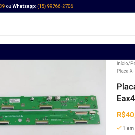
339
ou
Whatsapp:
(15) 99766-2706
Início
Pe
Placa X-
Plac
Eax
R$
40
1 em