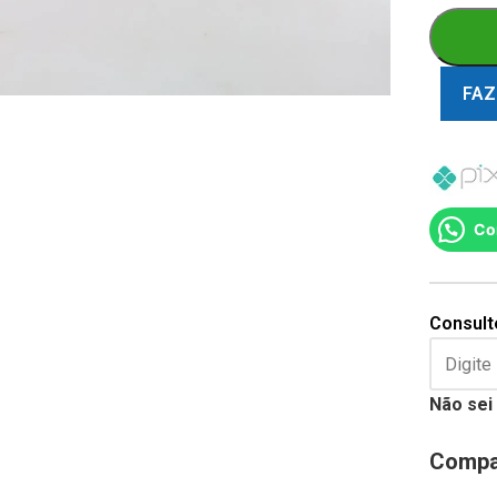
FAZ
Co
Consulte
Não sei