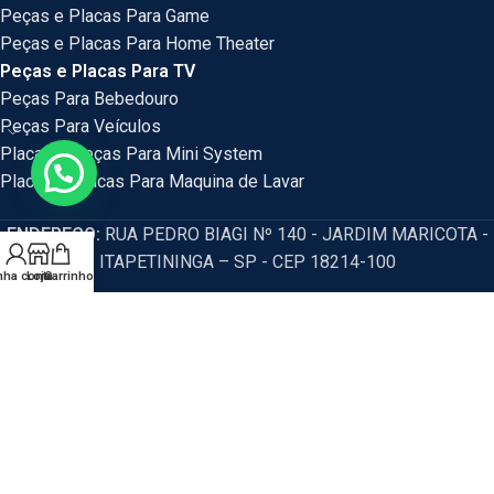
Peças e Placas Para Game
Peças e Placas Para Home Theater
Peças e Placas Para TV
Peças Para Bebedouro
Peças Para Veículos
Placas e Peças Para Mini System
Placas e Placas Para Maquina de Lavar
ENDEREÇO:
RUA PEDRO BIAGI Nº 140 - JARDIM MARICOTA -
ITAPETININGA – SP - CEP 18214-100
nha conta
Loja
Carrinho
HM Eletrônicos
- Política de privacidade e segurança, promoções,
descontos e prazos de pagamento expostos em nosso site são válidos
apenas para compras via internet. Os preços e condições da loja virtual estão
sujeitos a alterações, em caso de divergência de preços no site, o valor
válido é o do Carrinho de Compras. Resguardamos o direito de correção para
eventuais erros de preços e promoções.
CNPJ: 54.115.351/0001-77